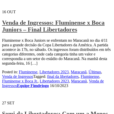
16
OUT
Venda de Ingressos: Fluminense x Boca
Juniors – Final Libertadores
Fluminense x Boca Juniors se enfrentam no Maracanã no dia 4/11
para a grande decisão da Copa Libertadores da América. A partida
acontece às 17h, no sábado. Os ingressos foram distribuídos em três
categorias diferentes, onde cada categoria tinha um valor e
correspondia a um setor do estádio do Maracanã. Na manhã desta
segunda-feira, 16 […]
Posted in:
Fluminense
,
Libertadores 2023
,
Maracanã
,
Últimas
,
Venda de Ingressos
Tagged:
final da libertadores
,
Fluminense
,
Fluminense x Boca Jr.
,
Libertadores 2023
,
Maracanã
,
Venda de
Ingressos
Equipe Fimdejogo
16/10/2023
27
SET
Semi da Libertadores: Com um a Menos