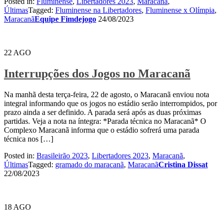
Posted in:
Fluminense
,
Libertadores 2023
,
Maracanã
,
Últimas
Tagged:
Fluminense na Libertadores
,
Fluminense x Olímpia
,
Maracanã
Equipe Fimdejogo
24/08/2023
22
AGO
Interrupções dos Jogos no Maracanã
Na manhã desta terça-feira, 22 de agosto, o Maracanã enviou nota
integral informando que os jogos no estádio serão interrompidos, por
prazo ainda a ser definido. A parada será após as duas próximas
partidas. Veja a nota na íntegra: *Parada técnica no Maracanã* O
Complexo Maracanã informa que o estádio sofrerá uma parada
técnica nos […]
Posted in:
Brasileirão 2023
,
Libertadores 2023
,
Maracanã
,
Últimas
Tagged:
gramado do maracanã
,
Maracanã
Cristina Dissat
22/08/2023
18
AGO