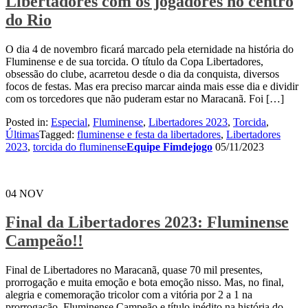
Libertadores com os jogadores no centro
do Rio
O dia 4 de novembro ficará marcado pela eternidade na história do
Fluminense e de sua torcida. O título da Copa Libertadores,
obsessão do clube, acarretou desde o dia da conquista, diversos
focos de festas. Mas era preciso marcar ainda mais esse dia e dividir
com os torcedores que não puderam estar no Maracanã. Foi […]
Posted in:
Especial
,
Fluminense
,
Libertadores 2023
,
Torcida
,
Últimas
Tagged:
fluminense e festa da libertadores
,
Libertadores
2023
,
torcida do fluminense
Equipe Fimdejogo
05/11/2023
04
NOV
Final da Libertadores 2023: Fluminense
Campeão!!
Final de Libertadores no Maracanã, quase 70 mil presentes,
prorrogação e muita emoção e bota emoção nisso. Mas, no final,
alegria e comemoração tricolor com a vitória por 2 a 1 na
prorrogação. Fluminense Campeão e título inédito na história do