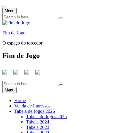
Skip
Menu
to
Search
content
for:
Fim de Jogo
O espaço do torcedor
Fim de Jogo
Search
for:
Skip
Menu
to
content
Home
Venda de Ingressos
Tabela de Jogos 2026
Tabela de Jogos 2025
Tabela 2024
Tabela 2023
Tabela 2022