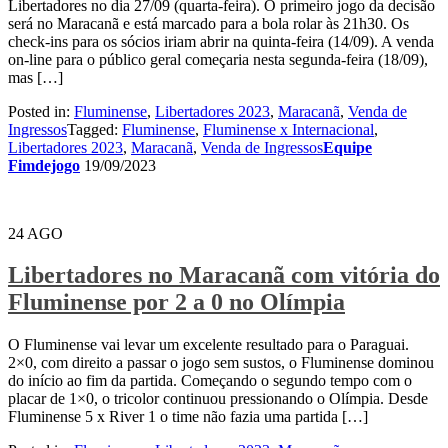
Libertadores no dia 27/09 (quarta-feira). O primeiro jogo da decisão
será no Maracanã e está marcado para a bola rolar às 21h30. Os
check-ins para os sócios iriam abrir na quinta-feira (14/09). A venda
on-line para o público geral começaria nesta segunda-feira (18/09),
mas […]
Posted in:
Fluminense
,
Libertadores 2023
,
Maracanã
,
Venda de
Ingressos
Tagged:
Fluminense
,
Fluminense x Internacional
,
Libertadores 2023
,
Maracanã
,
Venda de Ingressos
Equipe
Fimdejogo
19/09/2023
24
AGO
Libertadores no Maracanã com vitória do
Fluminense por 2 a 0 no Olímpia
O Fluminense vai levar um excelente resultado para o Paraguai.
2×0, com direito a passar o jogo sem sustos, o Fluminense dominou
do início ao fim da partida. Começando o segundo tempo com o
placar de 1×0, o tricolor continuou pressionando o Olímpia. Desde
Fluminense 5 x River 1 o time não fazia uma partida […]