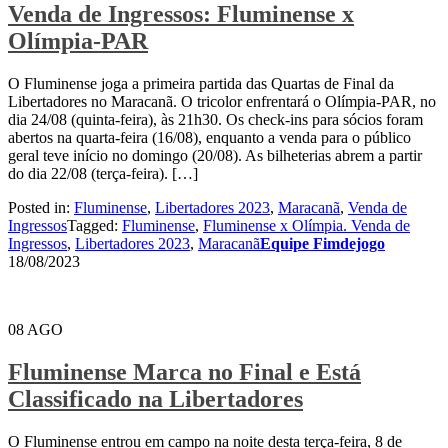
Venda de Ingressos: Fluminense x
Olímpia-PAR
O Fluminense joga a primeira partida das Quartas de Final da
Libertadores no Maracanã. O tricolor enfrentará o Olímpia-PAR, no
dia 24/08 (quinta-feira), às 21h30. Os check-ins para sócios foram
abertos na quarta-feira (16/08), enquanto a venda para o público
geral teve início no domingo (20/08). As bilheterias abrem a partir
do dia 22/08 (terça-feira). […]
Posted in:
Fluminense
,
Libertadores 2023
,
Maracanã
,
Venda de
Ingressos
Tagged:
Fluminense
,
Fluminense x Olímpia. Venda de
Ingressos
,
Libertadores 2023
,
Maracanã
Equipe Fimdejogo
18/08/2023
08
AGO
Fluminense Marca no Final e Está
Classificado na Libertadores
O Fluminense entrou em campo na noite desta terça-feira, 8 de