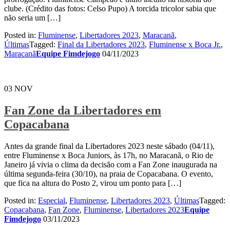
clube. (Crédito das fotos: Celso Pupo) A torcida tricolor sabia que
não seria um […]
Posted in:
Fluminense
,
Libertadores 2023
,
Maracanã
,
Últimas
Tagged:
Final da Libertadores 2023
,
Fluminense x Boca Jr.
,
Maracanã
Equipe Fimdejogo
04/11/2023
03
NOV
Fan Zone da Libertadores em
Copacabana
Antes da grande final da Libertadores 2023 neste sábado (04/11),
entre Fluminense x Boca Juniors, às 17h, no Maracanã, o Rio de
Janeiro já vivia o clima da decisão com a Fan Zone inaugurada na
última segunda-feira (30/10), na praia de Copacabana. O evento,
que fica na altura do Posto 2, virou um ponto para […]
Posted in:
Especial
,
Fluminense
,
Libertadores 2023
,
Últimas
Tagged:
Copacabana
,
Fan Zone
,
Fluminense
,
Libertadores 2023
Equipe
Fimdejogo
03/11/2023